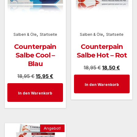
,
,
Salben & Öle
Startseite
Salben & Öle
Startseite
Counterpain
Counterpain
Salbe Cool –
Salbe Hot – Rot
Blau
Ursprünglicher
Aktuell
18,95
€
18,50
€
Ursprünglicher
Aktueller
18,95
€
15,95
€
Preis
Preis
Preis
Preis
In den Warenkorb
war:
ist:
In den Warenkorb
war:
ist:
18,95 €
18,50 €
18,95 €
15,95 €.
Angebot!