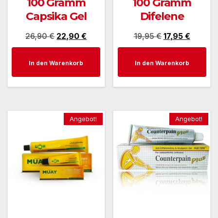
100 Gramm
100 Gramm
Capsika Gel
Difelene
Ursprünglicher
Aktueller
Ursprünglicher
Aktuell
26,90
€
22,90
€
19,95
€
17,95
€
Preis
Preis
Preis
Preis
In den Warenkorb
In den Warenkorb
war:
ist:
war:
ist:
26,90 €
22,90 €.
19,95 €
17,95 €
Angebot!
Angebot!