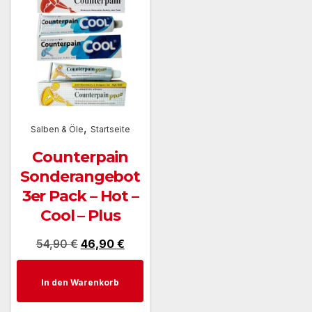
,
Salben & Öle
Startseite
Counterpain
Sonderangebot
3er Pack – Hot –
Cool – Plus
Ursprünglicher
Aktueller
54,90
€
46,90
€
Preis
Preis
In den Warenkorb
war:
ist:
54,90 €
46,90 €.