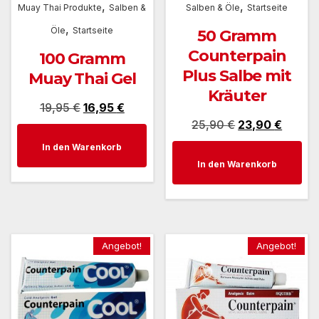
,
,
Muay Thai Produkte
Salben &
Salben & Öle
Startseite
,
Öle
Startseite
50 Gramm
Counterpain
100 Gramm
Plus Salbe mit
Muay Thai Gel
Kräuter
Ursprünglicher
Aktueller
19,95
€
16,95
€
Ursprünglicher
Aktuel
25,90
€
23,90
€
Preis
Preis
Preis
Preis
In den Warenkorb
war:
ist:
In den Warenkorb
war:
ist:
19,95 €
16,95 €.
25,90 €
23,90 
Angebot!
Angebot!