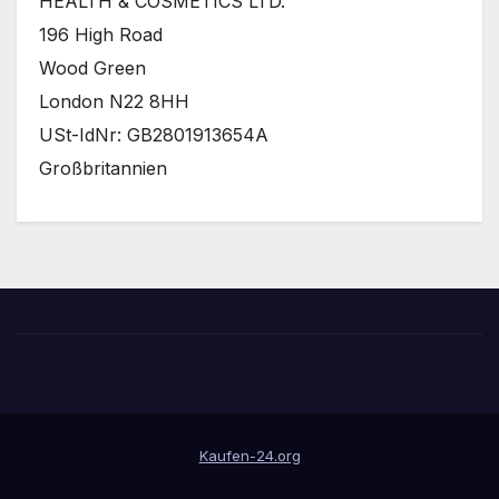
HEALTH & COSMETICS LTD.
196 High Road
Wood Green
London N22 8HH
USt-IdNr: GB2801913654A
Großbritannien
Kaufen-24.org