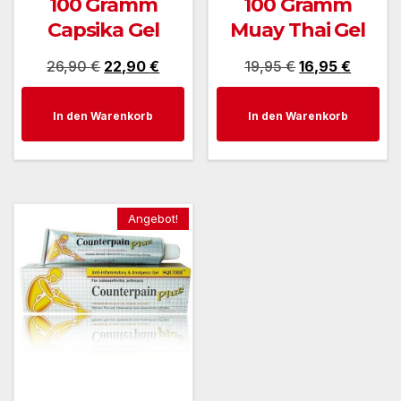
100 Gramm
100 Gramm
Capsika Gel
Muay Thai Gel
Ursprünglicher
Aktueller
Ursprünglicher
Aktuell
26,90
€
22,90
€
19,95
€
16,95
€
Preis
Preis
Preis
Preis
In den Warenkorb
In den Warenkorb
war:
ist:
war:
ist:
26,90 €
22,90 €.
19,95 €
16,95 €
Angebot!