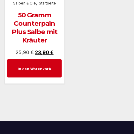
,
Salben & Öle
Startseite
50 Gramm
Counterpain
Plus Salbe mit
Kräuter
Ursprünglicher
Aktueller
25,90
€
23,90
€
Preis
Preis
In den Warenkorb
war:
ist:
25,90 €
23,90 €.