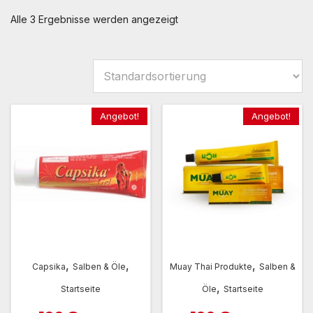
Alle 3 Ergebnisse werden angezeigt
Angebot!
Angebot!
,
,
,
Capsika
Salben & Öle
Muay Thai Produkte
Salben &
,
Startseite
Öle
Startseite