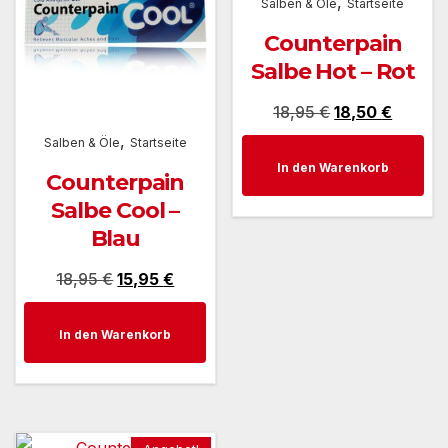
,
Salben & Öle
Startseite
Counterpain
Salbe Hot – Rot
Ursprünglicher
Aktuell
18,95
€
18,50
€
,
Preis
Preis
Salben & Öle
Startseite
In den Warenkorb
war:
ist:
Counterpain
18,95 €
18,50 €
Salbe Cool –
Blau
Ursprünglicher
Aktueller
18,95
€
15,95
€
Preis
Preis
In den Warenkorb
war:
ist:
18,95 €
15,95 €.