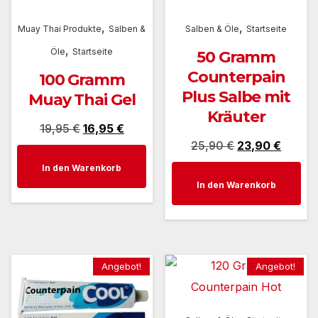
,
,
Muay Thai Produkte
Salben &
Salben & Öle
Startseite
,
Öle
Startseite
50 Gramm
Counterpain
100 Gramm
Plus Salbe mit
Muay Thai Gel
Kräuter
Ursprünglicher
Aktueller
19,95
€
16,95
€
Ursprünglicher
Aktuel
25,90
€
23,90
€
Preis
Preis
Preis
Preis
In den Warenkorb
war:
ist:
In den Warenkorb
war:
ist:
19,95 €
16,95 €.
25,90 €
23,90 
Angebot!
Angebot!