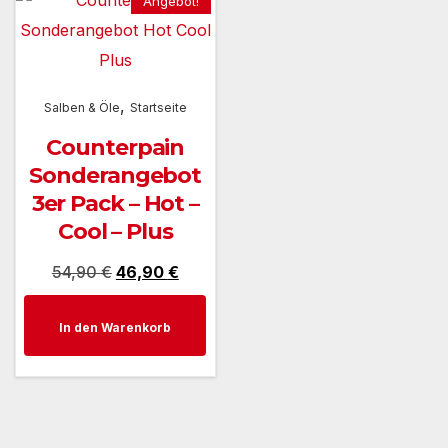
Angebot!
,
Salben & Öle
Startseite
Counterpain
Sonderangebot
3er Pack – Hot –
Cool – Plus
Ursprünglicher
Aktueller
54,90
€
46,90
€
Preis
Preis
In den Warenkorb
war:
ist:
54,90 €
46,90 €.